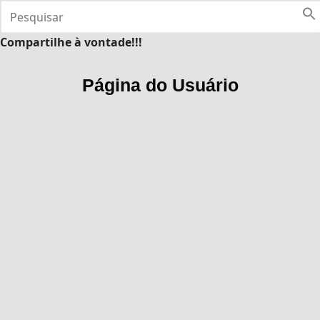
Compartilhe à vontade!!!
Página do Usuário
Leandro
Flores
About
Posts
Comments
Novos Sabores Publicações e Agência Evidencie
participam da 2ª Feira Virtual do Livro Portugal