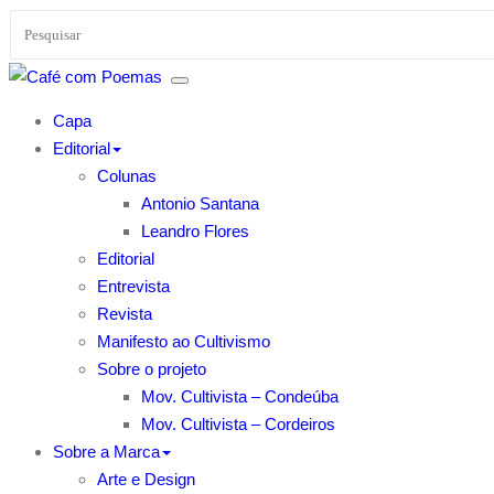
Skip
Café com Poemas
Encontre aqui vários textos em diferentes ab
to
Capa
Café com Poemas e inspirações. Mais que um 
content
Editorial
Colunas
Antonio Santana
Leandro Flores
Editorial
Entrevista
Revista
Manifesto ao Cultivismo
Sobre o projeto
Mov. Cultivista – Condeúba
Mov. Cultivista – Cordeiros
Sobre a Marca
Arte e Design