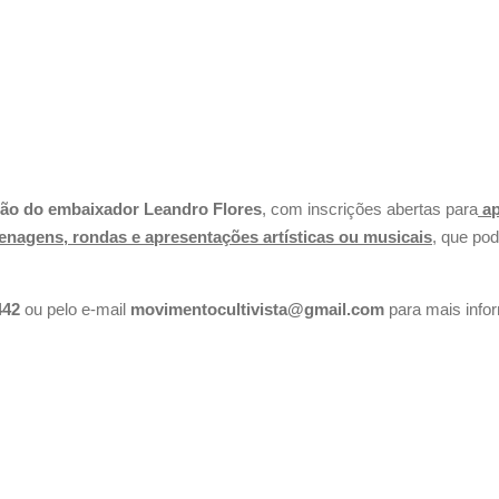
ção do embaixador Leandro Flores
, com inscrições abertas para
ap
menagens, rondas e apresentações artísticas ou musicais
,
que pode
442
ou pelo e-mail
movimentocultivista@gmail.com
para mais info