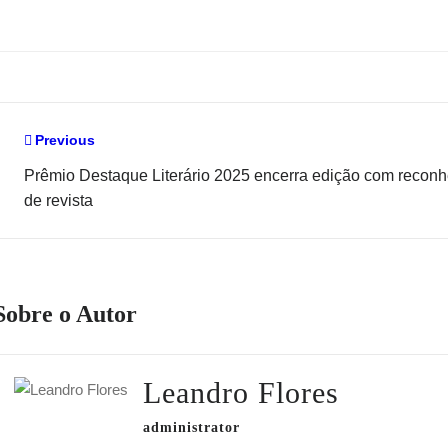
Navegação
Previous
de
Prêmio Destaque Literário 2025 encerra edição com recon
de revista
Post
Sobre o Autor
Leandro Flores
administrator