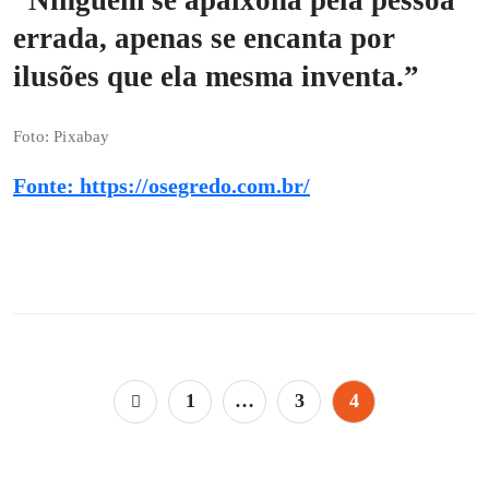
errada, apenas se encanta por
ilusões que ela mesma inventa.”
Foto: Pixabay
Fonte:
https://osegredo.com.br/
Paginação
1
…
3
4
de
posts