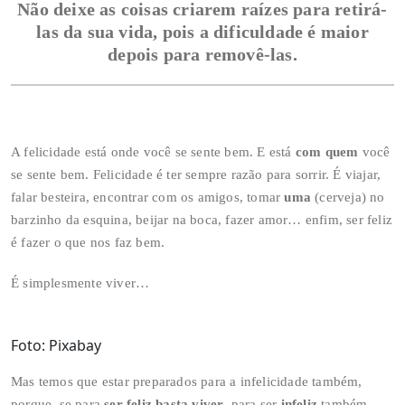
Não deixe as coisas criarem raízes para retirá-
las da sua vida, pois a dificuldade é maior
depois para removê-las.
A felicidade está onde você se sente bem. E está
com quem
você
se sente bem. Felicidade é ter sempre razão para sorrir. É viajar,
falar besteira, encontrar com os amigos, tomar
uma
(cerveja) no
barzinho da esquina, beijar na boca, fazer amor… enfim, ser feliz
é fazer o que nos faz bem.
É simplesmente viver…
Foto: Pixabay
Mas temos que estar preparados para a infelicidade também,
porque, se para
ser feliz basta viver
, para ser
infeliz
também.