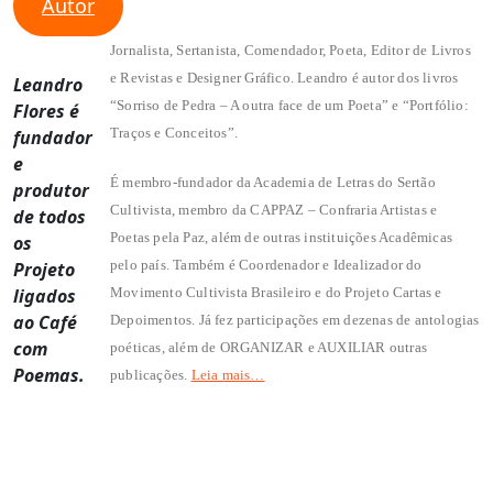
Autor
Jornalista, Sertanista, Comendador, Poeta, Editor de Livros
e Revistas e Designer Gráfico. Leandro é autor dos livros
Leandro
“Sorriso de Pedra – A outra face de um Poeta” e “Portfólio:
Flores é
Traços e Conceitos”.
fundador
e
É membro-fundador da Academia de Letras do Sertão
produtor
Cultivista, membro da CAPPAZ – Confraria Artistas e
de todos
Poetas pela Paz, além de outras instituições Acadêmicas
os
pelo país. Também é Coordenador e Idealizador do
Projeto
ligados
Movimento Cultivista Brasileiro e do Projeto Cartas e
ao Café
Depoimentos. Já fez participações em dezenas de antologias
com
poéticas, além de ORGANIZAR e AUXILIAR outras
Poemas.
publicações.
Leia mais…