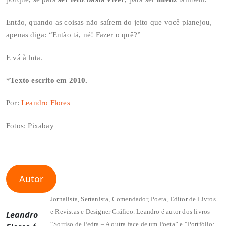
Então, quando as coisas não saírem do jeito que você planejou,
apenas diga: “Então tá, né! Fazer o quê?”
E vá à luta.
*
Texto escrito em 2010.
Por:
Leandro Flores
Fotos: Pixabay
Autor
Jornalista, Sertanista, Comendador, Poeta, Editor de Livros
e Revistas e Designer Gráfico. Leandro é autor dos livros
Leandro
“Sorriso de Pedra – A outra face de um Poeta” e “Portfólio: