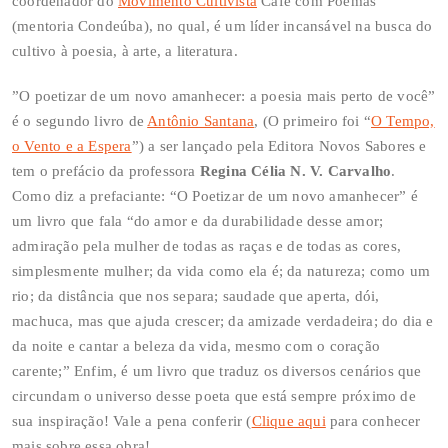
coordenador do
Movimento Cultivista
Café com Poemas
(mentoria Condeúba), no qual, é um líder incansável na busca do
cultivo à poesia, à arte, a literatura.
”O poetizar de um novo amanhecer: a poesia mais perto de você”
é o segundo livro de
Antônio Santana
, (O primeiro foi “
O Tempo,
o Vento e a Espera
”) a ser lançado pela Editora Novos Sabores e
tem o prefácio da professora
Regina Célia N. V. Carvalho
.
Como diz a prefaciante: “O Poetizar de um novo amanhecer” é
um livro que fala “do amor e da durabilidade desse amor;
admiração pela mulher de todas as raças e de todas as cores,
simplesmente mulher; da vida como ela é; da natureza; como um
rio; da distância que nos separa; saudade que aperta, dói,
machuca, mas que ajuda crescer; da amizade verdadeira; do dia e
da noite e cantar a beleza da vida, mesmo com o coração
carente;” Enfim, é um livro que traduz os diversos cenários que
circundam o universo desse poeta que está sempre próximo de
sua inspiração! Vale a pena conferir (
Clique aqui
para conhecer
mais sobre essa obra!