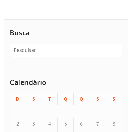
Busca
Calendário
D
S
T
Q
Q
S
S
1
2
3
4
5
6
7
8