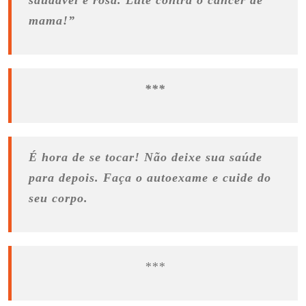
saudável e rosa. Lute contra o câncer de
mama!”
***
É hora de se tocar! Não deixe sua saúde
para depois. Faça o autoexame e cuide do
seu corpo.
***