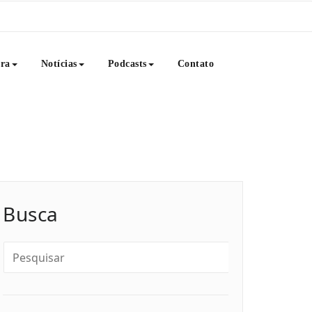
ura
Notícias
Podcasts
Contato
livros, notícias e muito mais. Venha saborear conosco esse
 literatura, educação, consciência e Arte.
Busca