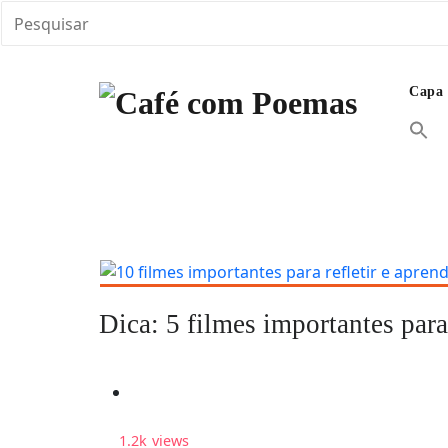
Skip
to
Capa
content
Encontre aqui vários textos em diferentes abo
Café com Poemas
banquete de Café com Poemas e inspirações. M
Dica: 5 filmes importantes para
1.2k
views