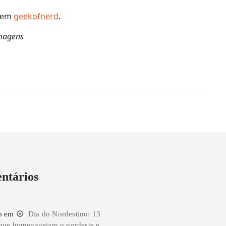
 em
geekofnerd
.
imagens
ntários
o
em
Dia do Nordestino: 13
que homenageiam o nordeste e