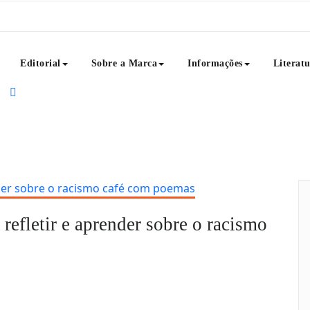
Editorial
Sobre a Marca
Informações
Literat
rdagens textuais como: poemas, crônicas, frases, dicas de 
ais que um projeto, Café com Poemas é uma ideia que reúne
 refletir e aprender sobre o racismo