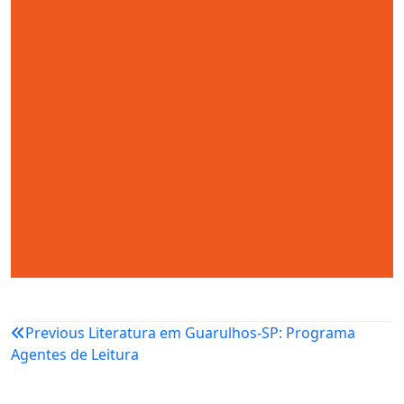
Navegação
Previous
Literatura em Guarulhos-SP: Programa
Agentes de Leitura
de
Post