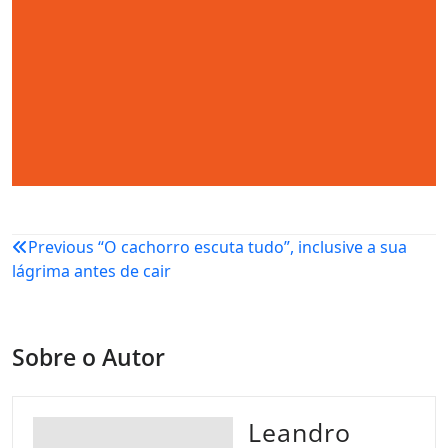
Navegação
Previous
“O cachorro escuta tudo”, inclusive a sua
lágrima antes de cair
de
Post
Sobre o Autor
Leandro