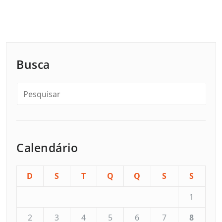
Busca
Calendário
D
S
T
Q
Q
S
S
1
2
3
4
5
6
7
8