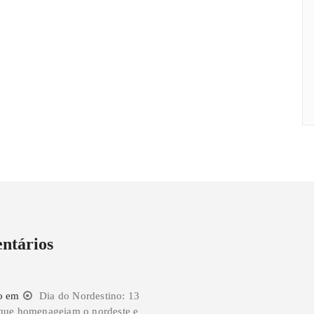
ntários
o
em
Dia do Nordestino: 13
que homenageiam o nordeste e