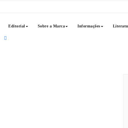
Editorial
Sobre a Marca
Informações
Literat
rdagens textuais como: poemas, crônicas, frases, dicas de 
ais que um projeto, Café com Poemas é uma ideia que reúne