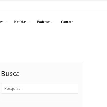
ura
Notícias
Podcasts
Contato
livros, notícias e muito mais. Venha saborear conosco esse
 literatura, educação, consciência e Arte.
Busca