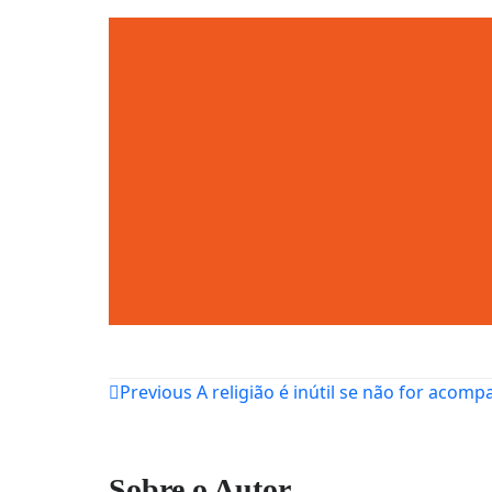
Navegação
Previous
A religião é inútil se não for aco
de
Post
Sobre o Autor