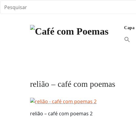
Skip
to
Capa
content
Encontre aqui vários textos em diferentes abo
Café com Poemas
banquete de Café com Poemas e inspirações. M
relião – café com poemas
relião – café com poemas 2