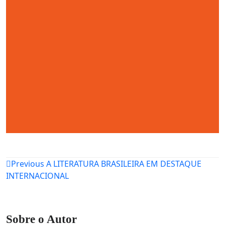
Navegação
Previous
A LITERATURA BRASILEIRA EM DESTAQUE
INTERNACIONAL
de
Post
Sobre o Autor