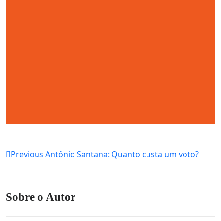
Navegação
Previous
Antônio Santana: Quanto custa um voto?
de
Post
Sobre o Autor