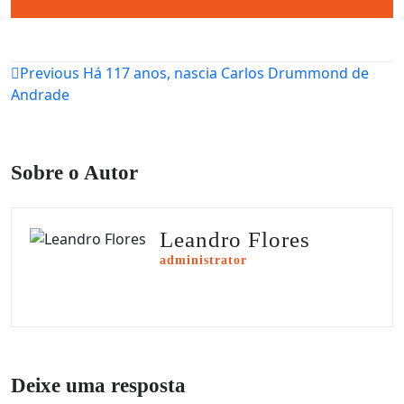
Navegação
Previous
Há 117 anos, nascia Carlos Drummond de
Andrade
de
Post
Sobre o Autor
Leandro Flores
administrator
Deixe uma resposta