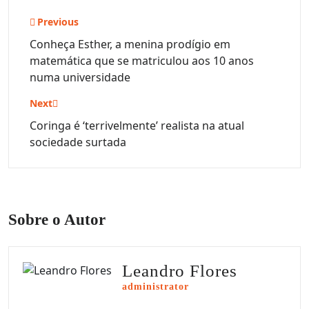
Navegação
Previous
de
Conheça Esther, a menina prodígio em
matemática que se matriculou aos 10 anos
Post
numa universidade
Next
Coringa é ‘terrivelmente’ realista na atual
sociedade surtada
Sobre o Autor
Leandro Flores
administrator