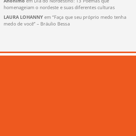
Anônimo
em
Dia do Nordestino: 13 Poemas que
homenageiam o nordeste e suas diferentes culturas
LAURA LOHANNY
em
“Faça que seu próprio medo tenha
medo de você” – Bráulio Bessa