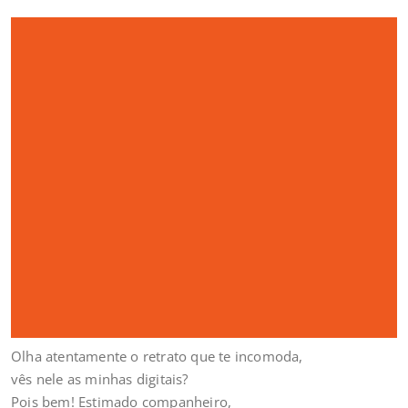
Olha atentamente o retrato que te incomoda,
vês nele as minhas digitais?
Pois bem! Estimado companheiro,