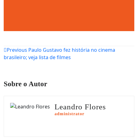
Navegação
Previous
Paulo Gustavo fez história no cinema
brasileiro; veja lista de filmes
de
Post
Sobre o Autor
Leandro Flores
administrator