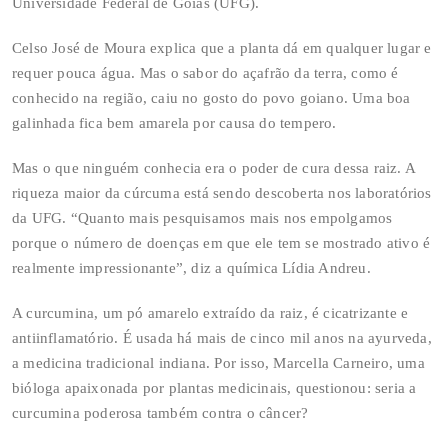
Universidade Federal de Goiás (UFG).
Celso José de Moura explica que a planta dá em qualquer lugar e
requer pouca água. Mas o sabor do açafrão da terra, como é
conhecido na região, caiu no gosto do povo goiano. Uma boa
galinhada fica bem amarela por causa do tempero.
Mas o que ninguém conhecia era o poder de cura dessa raiz. A
riqueza maior da cúrcuma está sendo descoberta nos laboratórios
da UFG. “Quanto mais pesquisamos mais nos empolgamos
porque o número de doenças em que ele tem se mostrado ativo é
realmente impressionante”, diz a química Lídia Andreu.
A curcumina, um pó amarelo extraído da raiz, é cicatrizante e
antiinflamatório. É usada há mais de cinco mil anos na ayurveda,
a medicina tradicional indiana. Por isso, Marcella Carneiro, uma
bióloga apaixonada por plantas medicinais, questionou: seria a
curcumina poderosa também contra o câncer?