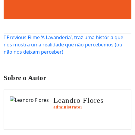
Navegação
Previous
Filme ‘A Lavanderia’, traz uma história que
nos mostra uma realidade que não percebemos (ou
de
não nos deixam perceber)
Post
Sobre o Autor
Leandro Flores
administrator