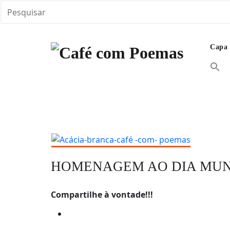
Skip
to
Capa
content
Encontre aqui vários textos em diferentes abo
Café com Poemas
banquete de Café com Poemas e inspirações. M
HOMENAGEM AO DIA MUN
Compartilhe à vontade!!!