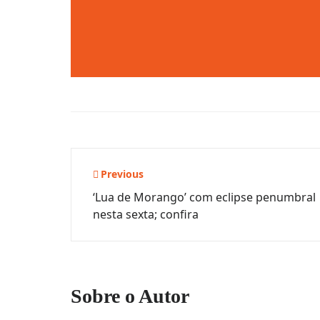
Navegação
Previous
‘Lua de Morango’ com eclipse penumbral
de
nesta sexta; confira
Post
Sobre o Autor