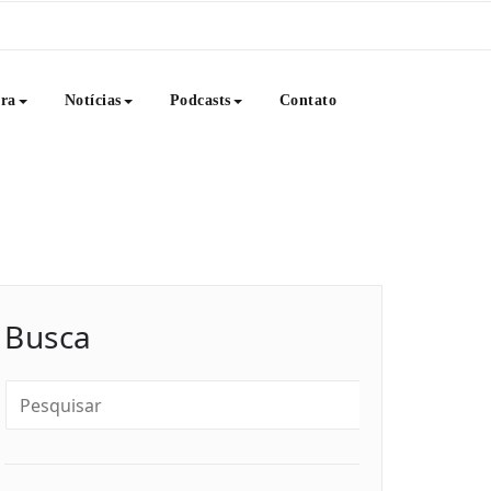
ura
Notícias
Podcasts
Contato
livros, notícias e muito mais. Venha saborear conosco esse
 literatura, educação, consciência e Arte.
Busca