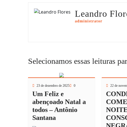
Leandro Flor
administrator
Selecionamos essas leituras pa
23 de dezembro de 2025
0
22 de novem
Um Feliz e
COND
abençoado Natal a
COM
todos – Antônio
NOITE
Santana
CONS
NEGR