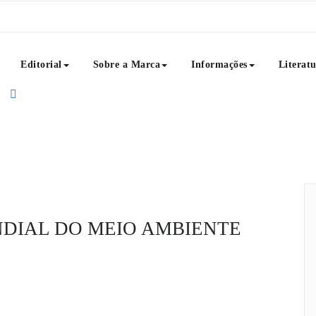
Editorial
Sobre a Marca
Informações
Literat
rdagens textuais como: poemas, crônicas, frases, dicas de 
ais que um projeto, Café com Poemas é uma ideia que reúne
DIAL DO MEIO AMBIENTE