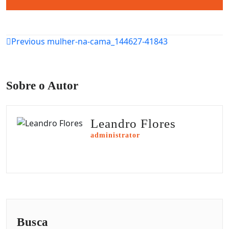
Navegação
Previous
mulher-na-cama_144627-41843
de
Post
Sobre o Autor
Leandro Flores
administrator
Busca