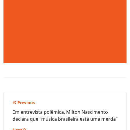
Navegação
Previous
de
Em entrevista polêmica, Milton Nascimento
declara que “música brasileira está uma merda”
Post
Next