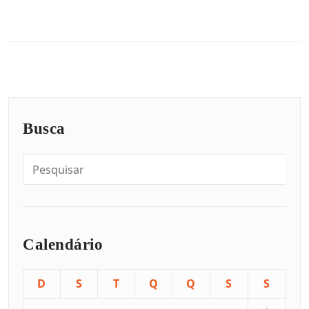
Busca
Calendário
D
S
T
Q
Q
S
S