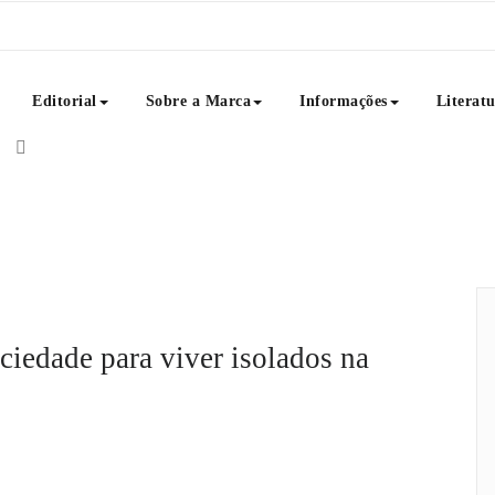
Editorial
Sobre a Marca
Informações
Literat
textuais como: poemas, crônicas, frases, dicas de livros, notícias e
Poemas é uma ideia que reúne literatura, educação, consciência e Art
iedade para viver isolados na