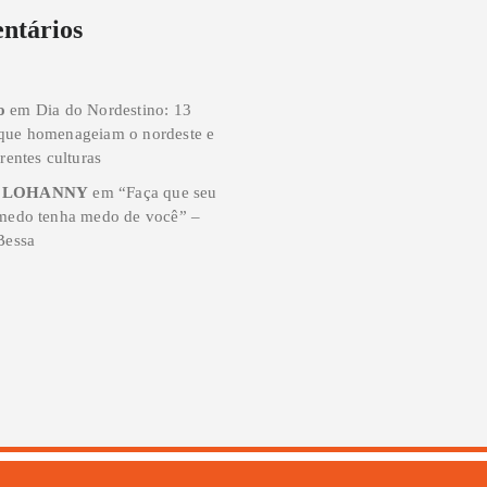
ntários
o
em
Dia do Nordestino: 13
que homenageiam o nordeste e
rentes culturas
 LOHANNY
em
“Faça que seu
 medo tenha medo de você” –
Bessa