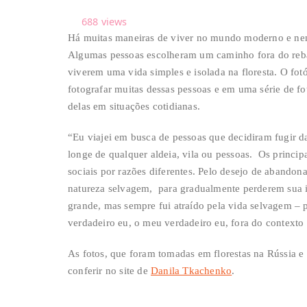
688
views
Há muitas maneiras de viver no mundo moderno e nem
Algumas pessoas escolheram um caminho fora do reb
viverem uma vida simples e isolada na floresta. O fot
fotografar muitas dessas pessoas e em uma série de f
delas em situações cotidianas.
“Eu viajei em busca de pessoas que decidiram fugir d
longe de qualquer aldeia, vila ou pessoas. Os princ
sociais por razões diferentes. Pelo desejo de abando
natureza selvagem, para gradualmente perderem sua id
grande, mas sempre fui atraído pela vida selvagem – p
verdadeiro eu, o meu verdadeiro eu, fora do contexto 
As fotos, que foram tomadas em florestas na Rússia e
conferir no site de
Danila Tkachenko
.