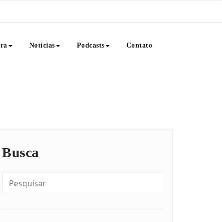
ura
Notícias
Podcasts
Contato
 muito mais. Venha saborear conosco esse banquete de Café com
e.
Busca