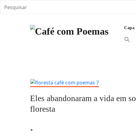
Skip
to
Capa
content
Café com Poemas
Encontre aqui vários textos em diferentes abordagens 
Poemas e inspirações. Mais que um projeto, Café com 
Eles abandonaram a vida em soc
floresta