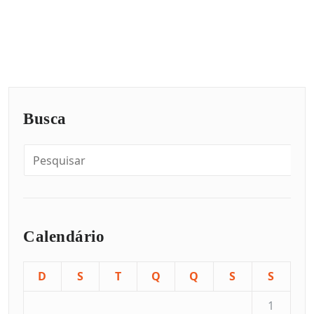
Busca
Calendário
D
S
T
Q
Q
S
S
1