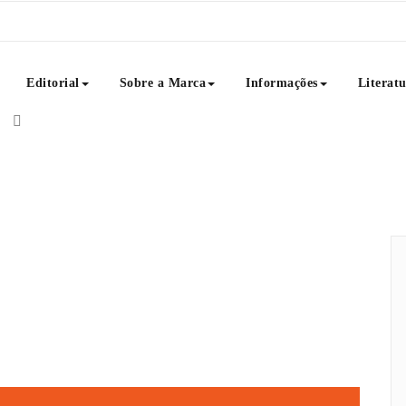
Editorial
Sobre a Marca
Informações
Literat
textuais como: poemas, crônicas, frases, dicas de livros, notícias e
Poemas é uma ideia que reúne literatura, educação, consciência e Art