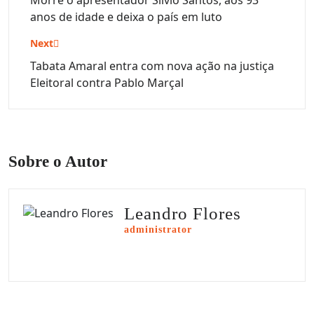
de
Morre o apresentador Silvio Santos, aos 93
anos de idade e deixa o país em luto
Post
Next
Tabata Amaral entra com nova ação na justiça
Eleitoral contra Pablo Marçal
Sobre o Autor
Leandro Flores
administrator