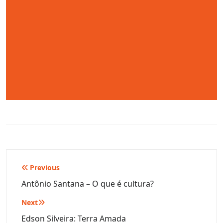
Navegação
Previous
de
Antônio Santana – O que é cultura?
Post
Next
Edson Silveira: Terra Amada